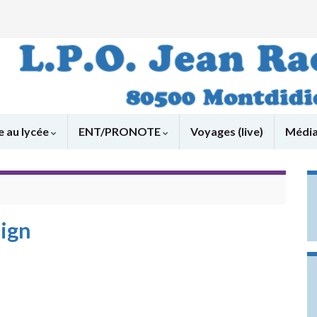
e au lycée
ENT/PRONOTE
Voyages (live)
Médi
Sign