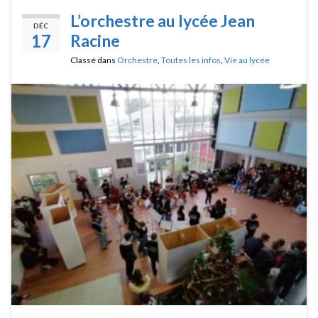
L’orchestre au lycée Jean
DÉC
17
Racine
Classé dans
Orchestre
,
Toutes les infos
,
Vie au lycée