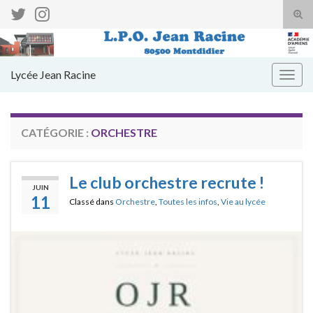
Tog
sear
Search for:
for
Lycée Jean Racine
Togg
navig
CATÉGORIE :
ORCHESTRE
Le club orchestre recrute !
JUIN
11
Classé dans
Orchestre
,
Toutes les infos
,
Vie au lycée