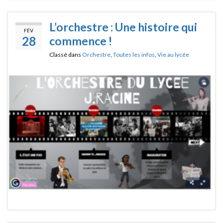
L’orchestre : Une histoire qui
FÉV
28
commence !
Classé dans
Orchestre
,
Toutes les infos
,
Vie au lycée