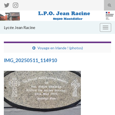
Tog
sear
Search for:
for
Lycée Jean Racine
Togg
navig
Voyage en Irlande ! (photos)
IMG_20250511_114910