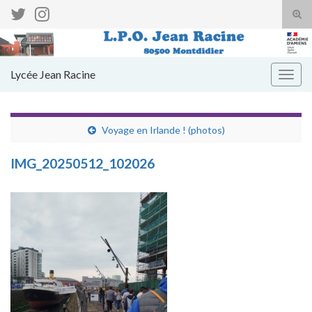
Tog
sear
Search for:
for
Lycée Jean Racine
Togg
navig
Voyage en Irlande ! (photos)
IMG_20250512_102026