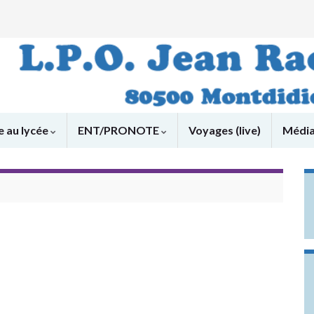
e au lycée
ENT/PRONOTE
Voyages (live)
Médi