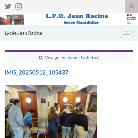
Tog
sear
Search for:
for
Lycée Jean Racine
Togg
navig
Voyage en Irlande ! (photos)
IMG_20250512_105437