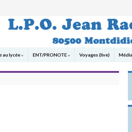
e au lycée
ENT/PRONOTE
Voyages (live)
Médi