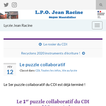
Tog
sear
Search for:
for
Lycée Jean Racine
Togg
navig
Le rosier du CDI
Recyclons 2020 instruments d’écriture !
Le puzzle collaboratif
FÉV
12
Classé dans
CDI
,
Toutes les infos
,
Vie au lycée
Le 1er puzzle collaboratif du CDI est déjà terminé !