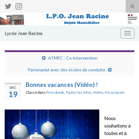
Tog
sear
Search for:
for
Lycée Jean Racine
Togg
navig
ATMFC : Co-intervention
Partenariat avec des écoles de conduite
Bonnes vacances (Vidéo) !
DÉC
19
Classé dans
Pressbook
,
Toutes les infos
,
Vidéo
,
Vie au lycée
Nous
souhaitons à
toutes et à