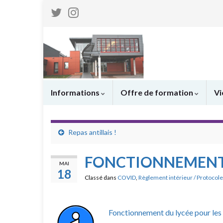
Informations
Offre de formation
Vi
Repas antillais !
FONCTIONNEMENT
MAI
18
Classé dans
COVID
,
Règlement intérieur / Protocole
Fonctionnement du lycée pour les