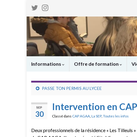
Informations
Offre de formation
Vi
PASSE TON PERMIS AU LYCEE
Intervention en CA
SEP
30
Classé dans
CAP AGAA
,
La SEP
,
Toutes les infos
Deux professionnels de la résidence « Les Tilleuls 