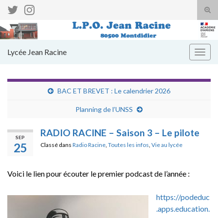
Tog
sear
Search for:
for
Lycée Jean Racine
Togg
navig
BAC ET BREVET : Le calendrier 2026
Planning de l’UNSS
RADIO RACINE – Saison 3 – Le pilote
SEP
25
Classé dans
Radio Racine
,
Toutes les infos
,
Vie au lycée
Voici le lien pour écouter le premier podcast de l’année :
https://podeduc
.apps.education.