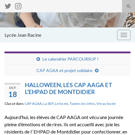
Tog
sear
Search for:
for
Lycée Jean Racine
Togg
navig
Le calendrier PARCOURSUP !
CAP AGAA et projet solidaire
HALLOWEEN, LES CAP AAGA ET
OCT
L’EHPAD DE MONTDIDIER
18
Classé dans
CAP AGAA
,
La SEP
,
Le lycée
,
Toutes les infos
,
Vie au lycée
Aujourd’hui, les élèves de CAP AAGA ont vécu une journée
pleine d’émotions et de rires. Ils ont accueilli avec joie les
résidents de l’ EHPAD de Montdidier pour
confectionner, en