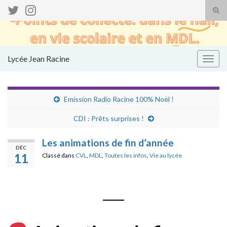
Tog
sear
Search for:
for
Lycée Jean Racine
Togg
navig
Emission Radio Racine 100% Noël !
CDI : Prêts surprises !
Les animations de fin d’année
DÉC
11
Classé dans
CVL
,
MDL
,
Toutes les infos
,
Vie au lycée