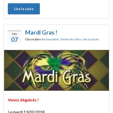
Lire la suite
Mardi Gras !
FÉV
07
Classé dans
Restauration
,
Toutes les infos
,
Vie au lycée
Venez déguisés !
Le mardi 13/02/2018