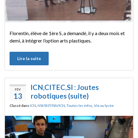
Florentin, élève de 1ère S, a demandé, il y a deux mois et
demi, à intégrer l’option arts plastiques.
Lire la suite
ICN,CITEC,SI : Joutes
FÉV
13
robotiques (suite)
Classé dans
ICN
,
NSI/SNT/ISN/ICN
,
Toutes les infos
,
Vie au lycée