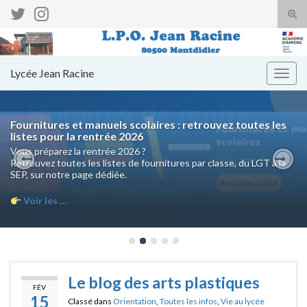
Tog
sear
Search for:
for
Lycée Jean Racine
Togg
navig
Fournitures et manuels scolaires : retrouvez toutes les
listes pour la rentrée 2026
Vous préparez la rentrée 2026 ?
Retrouvez toutes les listes de fournitures par classe, du LGT à la
SEP, sur notre page dédiée.
Previous
Nex
Voir les …
Le blog des arts plastiques
FÉV
15
Classé dans
Orientation
,
Toutes les infos
,
Vie au lycée