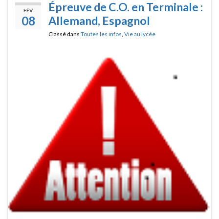
Épreuve de C.O. en Terminale :
FÉV
08
Allemand, Espagnol
Classé dans
Toutes les infos
,
Vie au lycée