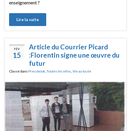
enseignement ?
Lire la suite
Article du Courrier Picard
FÉV
15
:Florentin signe une œuvre du
futur
Classé dans
Pressbook
,
Toutes les infos
,
Vie au lycée