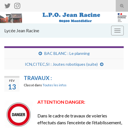
Tog
sear
Search for:
for
Lycée Jean Racine
Togg
navig
BAC BLANC : Le planning
ICN,CITEC,SI : Joutes robotiques (suite)
TRAVAUX :
FÉV
13
Classé dans
Toutes les infos
ATTENTION DANGER:
Dans le cadre de travaux de voieries
effectués dans l’enceinte de l’établissement,