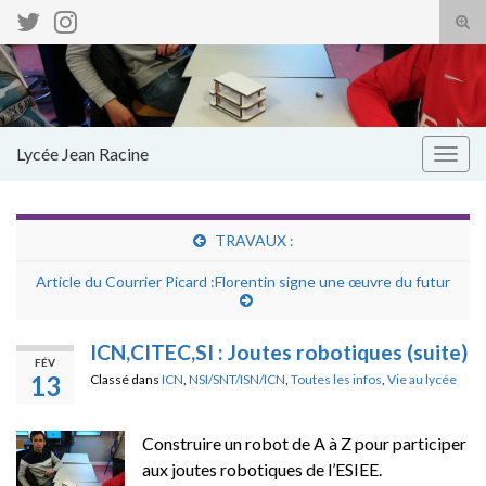
Tog
sear
Search for:
for
Lycée Jean Racine
Togg
navig
TRAVAUX :
Article du Courrier Picard :Florentin signe une œuvre du futur
ICN,CITEC,SI : Joutes robotiques (suite)
FÉV
13
Classé dans
ICN
,
NSI/SNT/ISN/ICN
,
Toutes les infos
,
Vie au lycée
Construire un robot de A à Z pour participer
aux joutes robotiques de l’ESIEE.