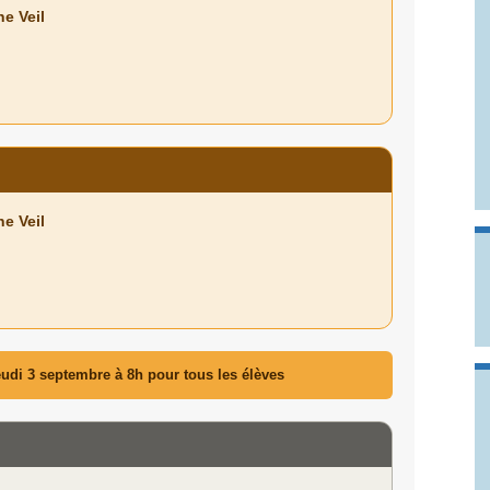
e Veil
e Veil
eudi 3 septembre à 8h pour tous les élèves