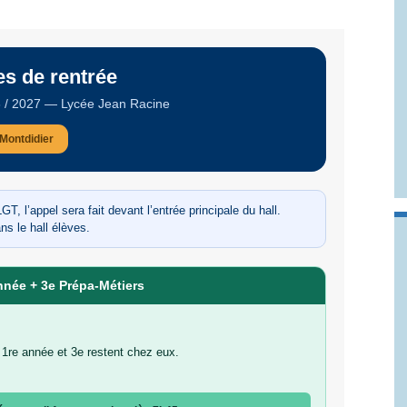
es de rentrée
6 / 2027 — Lycée Jean Racine
Montdidier
, l’appel sera fait devant l’entrée principale du hall.
ns le hall élèves.
nnée + 3e Prépa-Métiers
1re année et 3e restent chez eux.