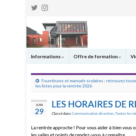
Informations
Offre de formation
Vi
Fournitures et manuels scolaires : retrouvez tout
les listes pour la rentrée 2026
LES HORAIRES DE 
JUIN
29
Classé dans
Communication direction
,
Toutes les in
La rentrée approche ! Pour vous aider à bien vous or
les salles et points de rendez-vous à connaître.