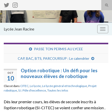
Tog
sear
Search for:
for
Lycée Jean Racine
Togg
navig
PASSE TON PERMIS AU LYCEE
CAP, BAC, BTS, PARCOURSUP : Le calendrier
Option robotique : Un défi pour les
OCT
nouveaux élèves de robotique
10
Classé dans
CITEC
,
Le lycée
,
Le lycée général et technologique
,
Projet
robotique
,
S.I. Pôle d'excellence
,
Toutes les infos
Dès leur premier cours, les élèves de seconde inscrits à
l’option robotique (SI-CITEC) se voient confier une mission .