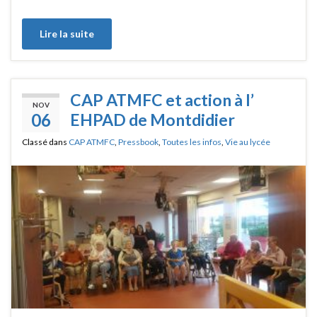
Lire la suite
CAP ATMFC et action à l’
NOV
06
EHPAD de Montdidier
Classé dans
CAP ATMFC
,
Pressbook
,
Toutes les infos
,
Vie au lycée