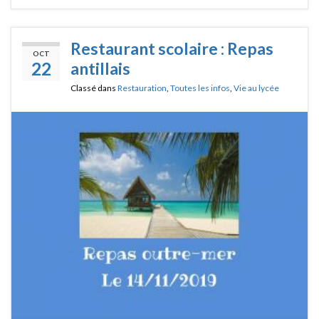
Restaurant scolaire : Repas
OCT
22
antillais
Classé dans
Restauration
,
Toutes les infos
,
Vie au lycée