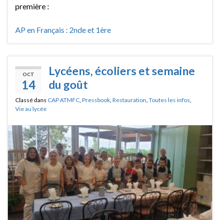
première :
AP en Français : 2nde et 1ère
Lycéens, écoliers et semaine
OCT
14
du goût
Classé dans
CAP ATMFC
,
Pressbook
,
Restauration
,
Toutes les infos
,
Vie au lycée