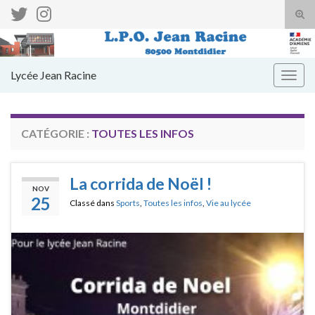
Togg
Search for:
Lycée Jean Racine
Toggl
CATÉGORIE :
TOUTES LES INFOS
La corrida de Noël !
NOV
25
Classé dans
Sports
,
Toutes les infos
,
Vie au lycée